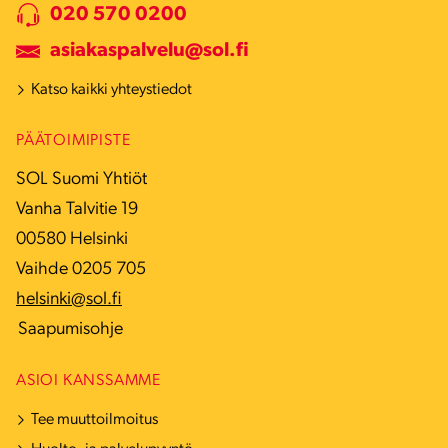
020 570 0200
asiakaspalvelu@sol.fi
Katso kaikki yhteystiedot
PÄÄTOIMIPISTE
SOL Suomi Yhtiöt
Vanha Talvitie 19
00580 Helsinki
Vaihde 0205 705
helsinki@sol.fi
Saapumisohje
ASIOI KANSSAMME
Tee muuttoilmoitus