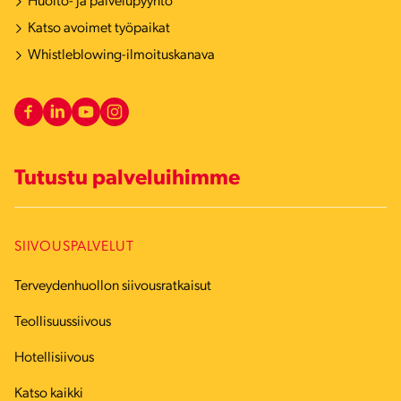
Huolto- ja palvelupyyntö
Katso avoimet työpaikat
Whistleblowing-ilmoituskanava
Tutustu palveluihimme
SIIVOUSPALVELUT
Terveydenhuollon siivousratkaisut
Teollisuussiivous
Hotellisiivous
Katso kaikki