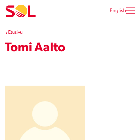
Siirry
sisältöön
English
Etusivu
Tomi Aalto