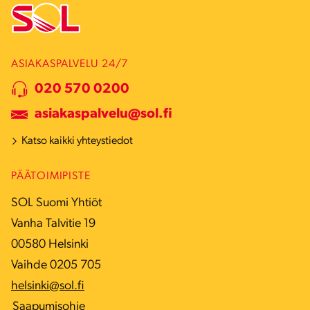
ASIAKASPALVELU 24/7
020 570 0200
asiakaspalvelu@sol.fi
Katso kaikki yhteystiedot
PÄÄTOIMIPISTE
SOL Suomi Yhtiöt
Vanha Talvitie 19
00580 Helsinki
Vaihde 0205 705
helsinki@sol.fi
Saapumisohje