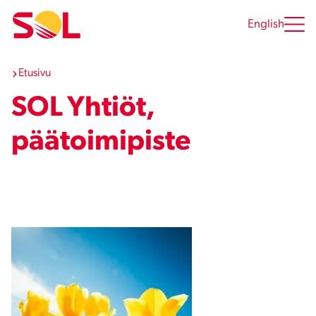
Siirry
sisältöön
English
Etusivu
SOL Yhtiöt,
päätoimipiste