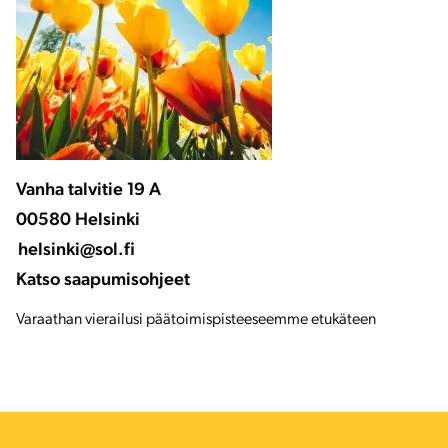
Vanha talvitie 19 A
00580 Helsinki
helsinki@sol.fi
Katso saapumisohjeet
Varaathan vierailusi päätoimispisteeseemme etukäteen