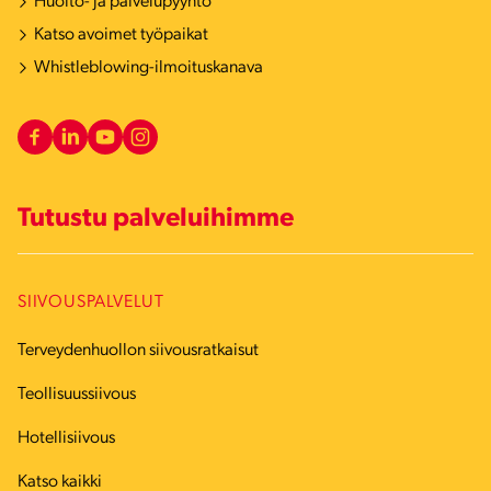
Huolto- ja palvelupyyntö
Katso avoimet työpaikat
Whistleblowing-ilmoituskanava
Tutustu palveluihimme
SIIVOUSPALVELUT
Terveydenhuollon siivousratkaisut
Teollisuussiivous
Hotellisiivous
Katso kaikki