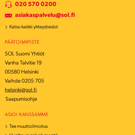
020 570 0200
asiakaspalvelu@sol.fi
Katso kaikki yhteystiedot
PÄÄTOIMIPISTE
SOL Suomi Yhtiöt
Vanha Talvitie 19
00580 Helsinki
Vaihde 0205 705
helsinki@sol.fi
Saapumisohje
ASIOI KANSSAMME
Tee muuttoilmoitus