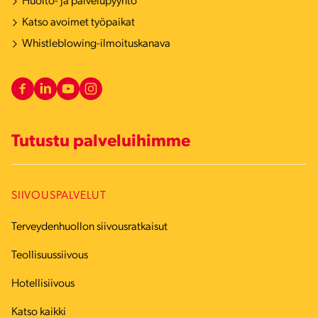
Huolto- ja palvelupyyntö
Katso avoimet työpaikat
Whistleblowing-ilmoituskanava
Tutustu palveluihimme
SIIVOUSPALVELUT
Terveydenhuollon siivousratkaisut
Teollisuussiivous
Hotellisiivous
Katso kaikki