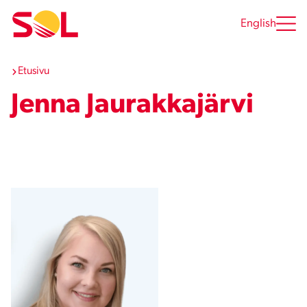
Siirry
sisältöön
English
Etusivu
Jenna Jaurakkajärvi