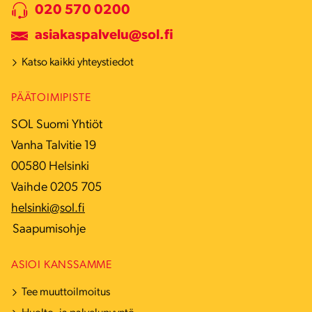
020 570 0200
asiakaspalvelu@sol.fi
Katso kaikki yhteystiedot
PÄÄTOIMIPISTE
SOL Suomi Yhtiöt
Vanha Talvitie 19
00580 Helsinki
Vaihde 0205 705
helsinki@sol.fi
Saapumisohje
ASIOI KANSSAMME
Tee muuttoilmoitus