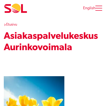
Siirry
sisältöön
English
Etusivu
Asiakaspalvelukeskus
Aurinkovoimala