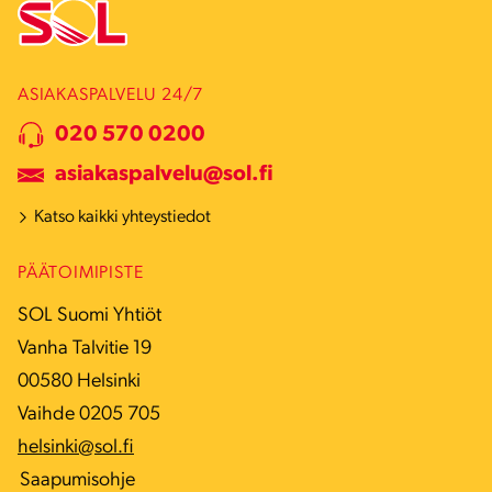
ASIAKASPALVELU 24/7
020 570 0200
asiakaspalvelu@sol.fi
Katso kaikki yhteystiedot
PÄÄTOIMIPISTE
SOL Suomi Yhtiöt
Vanha Talvitie 19
00580 Helsinki
Vaihde 0205 705
helsinki@sol.fi
Saapumisohje