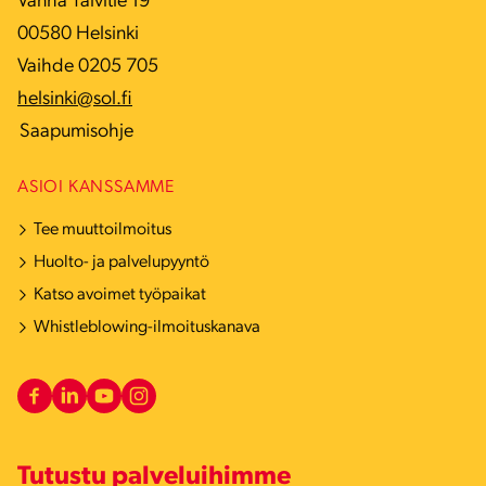
Vanha Talvitie 19
00580 Helsinki
Vaihde 0205 705
helsinki@sol.fi
Saapumisohje
ASIOI KANSSAMME
Tee muuttoilmoitus
Huolto- ja palvelupyyntö
Katso avoimet työpaikat
Whistleblowing-ilmoituskanava
Tutustu palveluihimme