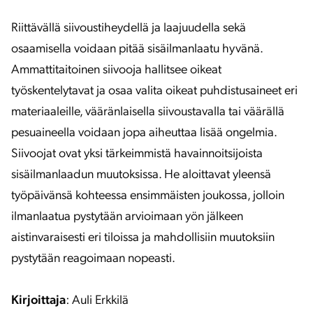
Riittävällä siivoustiheydellä ja laajuudella sekä
osaamisella voidaan pitää sisäilmanlaatu hyvänä.
Ammattitaitoinen siivooja hallitsee oikeat
työskentelytavat ja osaa valita oikeat puhdistusaineet eri
materiaaleille, vääränlaisella siivoustavalla tai väärällä
pesuaineella voidaan jopa aiheuttaa lisää ongelmia.
Siivoojat ovat yksi tärkeimmistä havainnoitsijoista
sisäilmanlaadun muutoksissa. He aloittavat yleensä
työpäivänsä kohteessa ensimmäisten joukossa, jolloin
ilmanlaatua pystytään arvioimaan yön jälkeen
aistinvaraisesti eri tiloissa ja mahdollisiin muutoksiin
pystytään reagoimaan nopeasti.
Kirjoittaja
: Auli Erkkilä