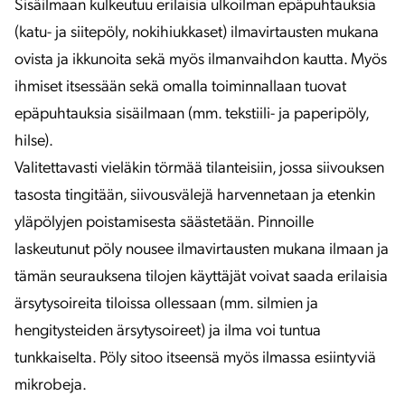
Sisäilmaan kulkeutuu erilaisia ulkoilman epäpuhtauksia
(katu- ja siitepöly, nokihiukkaset) ilmavirtausten mukana
ovista ja ikkunoita sekä myös ilmanvaihdon kautta. Myös
ihmiset itsessään sekä omalla toiminnallaan tuovat
epäpuhtauksia sisäilmaan (mm. tekstiili- ja paperipöly,
hilse).
Valitettavasti vieläkin törmää tilanteisiin, jossa siivouksen
tasosta tingitään, siivousvälejä harvennetaan ja etenkin
yläpölyjen poistamisesta säästetään. Pinnoille
laskeutunut pöly nousee ilmavirtausten mukana ilmaan ja
tämän seurauksena tilojen käyttäjät voivat saada erilaisia
ärsytysoireita tiloissa ollessaan (mm. silmien ja
hengitysteiden ärsytysoireet) ja ilma voi tuntua
tunkkaiselta. Pöly sitoo itseensä myös ilmassa esiintyviä
mikrobeja.