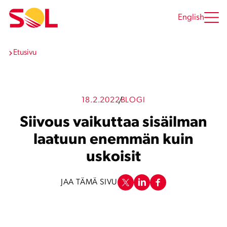
Siirry
sisältöön
English
Etusivu
18.2.2022
BLOGI
Siivous vaikuttaa sisäilman
laatuun enemmän kuin
uskoisit
JAA TÄMÄ SIVU