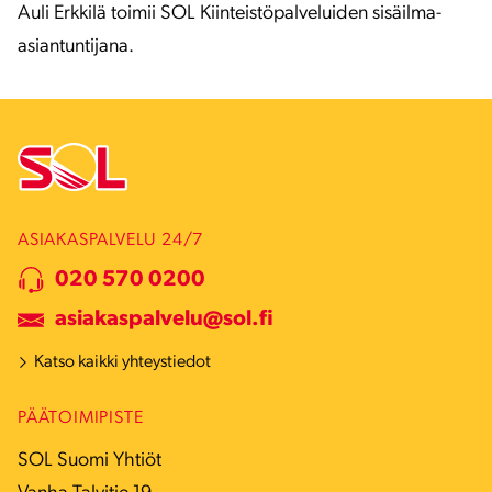
Auli Erkkilä toimii SOL Kiinteistöpalveluiden sisäilma-
asiantuntijana.
ASIAKASPALVELU 24/7
020 570 0200
asiakaspalvelu@sol.fi
Katso kaikki yhteystiedot
PÄÄTOIMIPISTE
SOL Suomi Yhtiöt