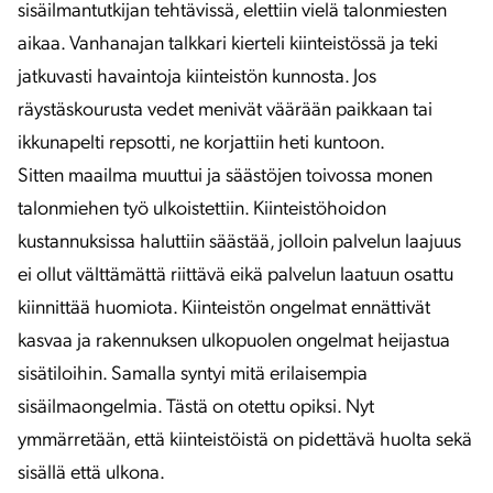
sisäilmantutkijan tehtävissä, elettiin vielä talonmiesten
aikaa. Vanhanajan talkkari kierteli kiinteistössä ja teki
jatkuvasti havaintoja kiinteistön kunnosta. Jos
räystäskourusta vedet menivät väärään paikkaan tai
ikkunapelti repsotti, ne korjattiin heti kuntoon.
Sitten maailma muuttui ja säästöjen toivossa monen
talonmiehen työ ulkoistettiin. Kiinteistöhoidon
kustannuksissa haluttiin säästää, jolloin palvelun laajuus
ei ollut välttämättä riittävä eikä palvelun laatuun osattu
kiinnittää huomiota. Kiinteistön ongelmat ennättivät
kasvaa ja rakennuksen ulkopuolen ongelmat heijastua
sisätiloihin. Samalla syntyi mitä erilaisempia
sisäilmaongelmia. Tästä on otettu opiksi. Nyt
ymmärretään, että kiinteistöistä on pidettävä huolta sekä
sisällä että ulkona.