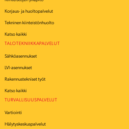
Kiinteistöjen ylläpito
Korjaus- ja huoltopalvelut
Tekninen kiinteistönhuolto
Katso kaikki
TALOTEKNIIKKAPALVELUT
Sähköasennukset
LVI-asennukset
Rakennustekniset työt
Katso kaikki
TURVALLISUUSPALVELUT
Vartiointi
Hälytyskeskuspalvelut