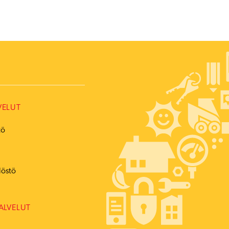
VELUT
tö
ö
löstö
ALVELUT