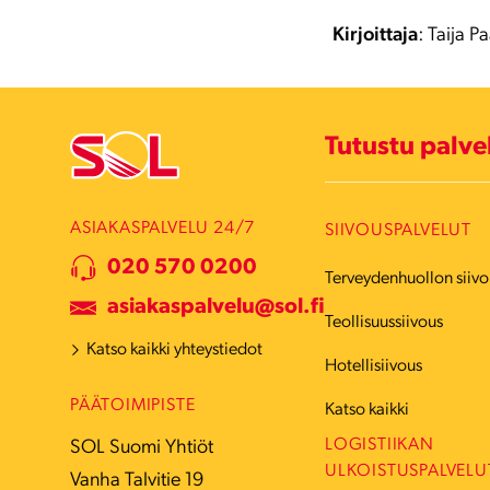
Kirjoittaja
: Taija P
Tutustu palv
ASIAKASPALVELU 24/7
SIIVOUSPALVELUT
020 570 0200
Terveydenhuollon siivo
asiakaspalvelu@sol.fi
Teollisuussiivous
Katso kaikki yhteystiedot
Hotellisiivous
PÄÄTOIMIPISTE
Katso kaikki
LOGISTIIKAN
SOL Suomi Yhtiöt
ULKOISTUSPALVELU
Vanha Talvitie 19