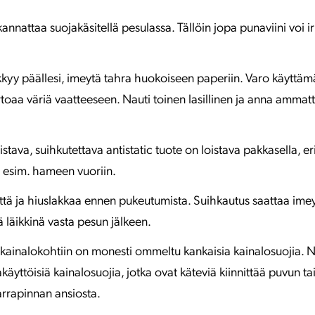
annattaa suojakäsitellä pesulassa. Tällöin jopa punaviini voi i
ikkyy päällesi, imeytä tahra huokoiseen paperiin. Varo käyttämäs
 irtoaa väriä vaatteeseen. Nauti toinen lasillinen ja anna ammatt
tava, suihkutettava antistatic tuote on loistava pakkasella, erity
 ja esim. hameen vuoriin.
ttä ja hiuslakkaa ennen pukeutumista. Suihkautus saattaa ime
nä läikkinä vasta pesun jälkeen.
 kainalokohtiin on monesti ommeltu kankaisia kainalosuojia.
käyttöisiä kainalosuojia, jotka ovat käteviä kiinnittää puvun tai
arrapinnan ansiosta.