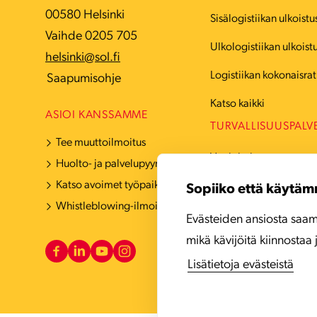
00580 Helsinki
Sisälogistiikan ulkoistu
Vaihde 0205 705
Ulkologistiikan ulkoist
helsinki@sol.fi
Logistiikan kokonaisrat
Saapumisohje
Katso kaikki
ASIOI KANSSAMME
TURVALLISUUSPALV
Tee muuttoilmoitus
Vartiointi
Huolto- ja palvelupyyntö
Katso avoimet työpaikat
Hälytyskeskuspalvelut
Sopiiko että käytäm
Whistleblowing-ilmoituskanava
Turvatekniikka
Evästeiden ansiosta saam
mikä kävijöitä kiinnostaa 
Katso kaikki
Lisätietoja evästeistä