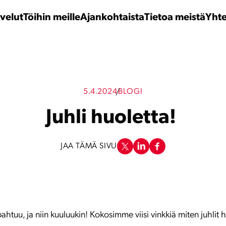
velut
Töihin meille
Ajankohtaista
Tietoa meistä
Yhte
5.4.2024
BLOGI
Juhli huoletta!
JAA TÄMÄ SIVU
apahtuu, ja niin kuuluukin! Kokosimme viisi vinkkiä miten juhlit 