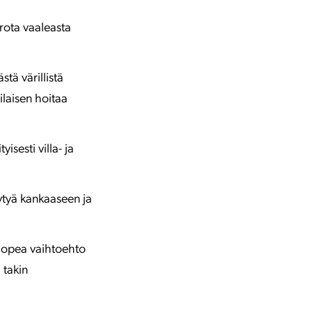
rrota vaaleasta
tä värillistä
ilaisen hoitaa
isesti villa- ja
ytyä kankaaseen ja
 Nopea vaihtoehto
 takin