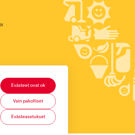
öt
Evästeet ovat ok
,
Vain pakolliset
Evästeasetukset