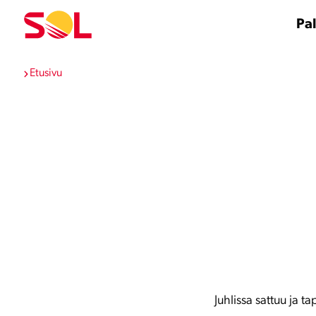
Siirry
sisältöön
Pal
Etusivu
Juhlissa sattuu ja t