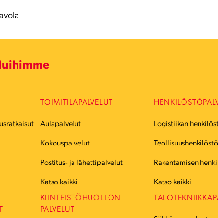
aavola
eluihimme
TOIMITILAPALVELUT
HENKILÖSTÖPAL
usratkaisut
Aulapalvelut
Logistiikan henkilös
Kokouspalvelut
Teollisuushenkilöst
Postitus- ja lähettipalvelut
Rakentamisen henki
Katso kaikki
Katso kaikki
KIINTEISTÖHUOLLON
TALOTEKNIIKKAP
T
PALVELUT