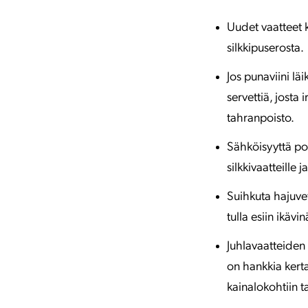
Uudet vaatteet k
silkkipuserosta.
Jos punaviini lä
servettiä, josta
tahranpoisto.
Sähköisyyttä pois
silkkivaatteille
Suihkuta hajuve
tulla esiin ikävi
Juhlavaatteiden
on hankkia kerta
kainalokohtiin t