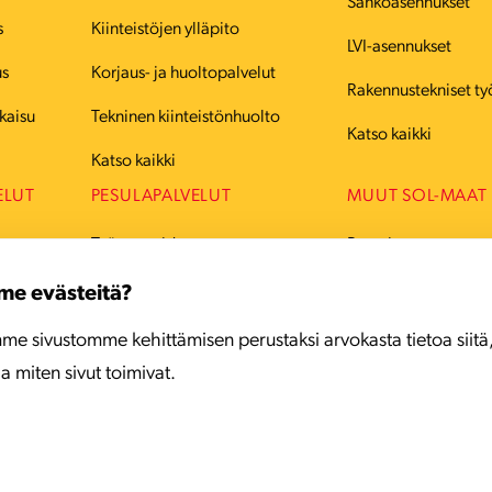
Sähköasennukset
s
Kiinteistöjen ylläpito
LVI-asennukset
us
Korjaus- ja huoltopalvelut
Rakennustekniset ty
kaisu
Tekninen kiinteistönhuolto
Katso kaikki
Katso kaikki
ELUT
PESULAPALVELUT
MUUT SOL-MAAT
Työvaatteiden pesu
Ruotsi
Juhlavaatteiden pesu
Tanska
me evästeitä?
Mattojen pesu
Viro
me sivustomme kehittämisen perustaksi arvokasta tietoa siitä
ja miten sivut toimivat.
Katso kaikki
Latvia
Liettua