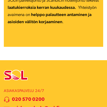
SOLin palvelujohto ja Scandicin hotellijohto tekevät
laatukierroksia kerran kuukaudessa.
Yhteistyön
avaimena on
helppo palautteen antaminen ja
asioiden välitön korjaaminen
.
ASIAKASPALVELU 24/7
020 570 0200