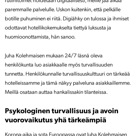
rutiinitoimet hoidetaan digitaalisesti, meille jää aikaa
paremmalle palvelulle. Uskon kuitenkin, että pelkälle
botille puhuminen ei riitä. Digiähky on tulossa ja ihmiset
odottavat hotellikokemukselta tiettyä luksusta ja
huomioonottamista, hän sanoo.
Juha Kolehmaisen mukaan 24/7 läsnä oleva
henkilökunta luo asiakkaalle myös turvallisuuden
tunnetta. Henkilökunnalle turvallisuuskulttuuri on tärkeää
hotelleissamme ja tämä näkyy palveluna asiakkaillemme.
Meillä osataan auttaa hankalissakin tilanteissa.
Psykologinen turvallisuus ja avoin
vuorovaikutus yhä tärkeämpiä
Korona-aika ja sota Euroopassa ovat Juha Kolehmaisen