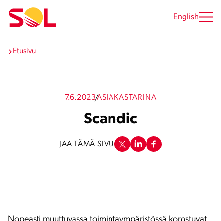
Siirry
sisältöön
English
Etusivu
7.6.2023
ASIAKASTARINA
Scandic
JAA TÄMÄ SIVU
Nopeasti muuttuvassa toimintaympäristössä korostuvat