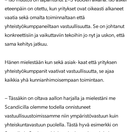
– Iso muutos on tapahtunut 2–3 vuoden aikana. Iso askel
eteenpäin on otettu, kun yritykset ovat oikeasti alkaneet
vaatia sekä omalta toiminnaltaan että
yhteistyökumppaneiltaan vastuullisuutta. Se on johtanut
konkreettisiin ja vaikuttaviin tekoihin jo nyt ja uskon, että
sama kehitys jatkuu.
Hänen mielestään kun sekä asiak- kaat että yrityksen
yhteistyökumppanit vaativat vastuullisuutta, se ajaa
kaikkia yhä kunnianhimoisempaan toimintaan.
– Tässäkin on oltava aallon harjalla ja mielestäni me
Scandicilla olemme todella onnistuneet
vastuullisuustoimissamme niin ympäristövastuun kuin
yhteiskuntavastuun puolella. Tästä hyvä esimerkki on