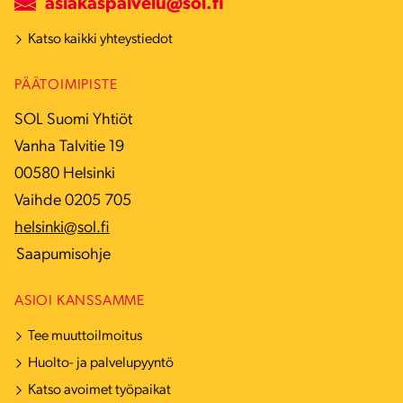
asiakaspalvelu@sol.fi
Katso kaikki yhteystiedot
PÄÄTOIMIPISTE
SOL Suomi Yhtiöt
Vanha Talvitie 19
00580 Helsinki
Vaihde 0205 705
helsinki@sol.fi
Saapumisohje
ASIOI KANSSAMME
Tee muuttoilmoitus
Huolto- ja palvelupyyntö
Katso avoimet työpaikat