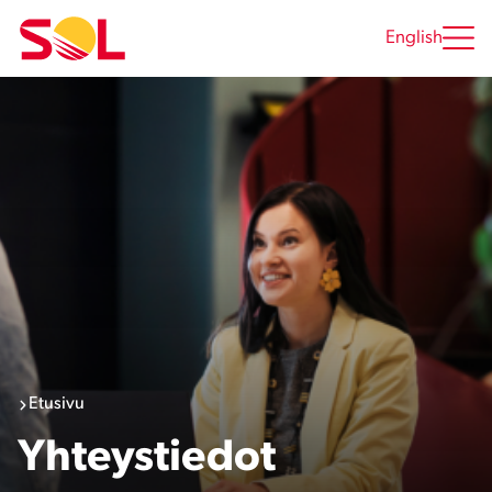
Siirry
sisältöön
English
Etusivu
Yhteystiedot