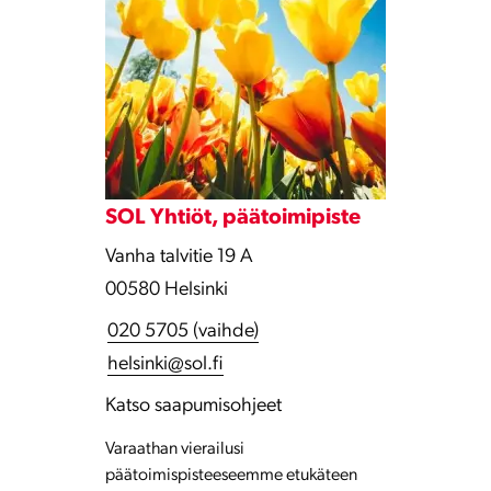
SOL Yhtiöt, päätoimipiste
Vanha talvitie 19 A
00580 Helsinki
020 5705 (vaihde)
helsinki@sol.fi
Katso saapumisohjeet
Varaathan vierailusi
päätoimispisteeseemme etukäteen