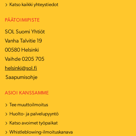
Katso kaikki yhteystiedot
PÄÄTOIMIPISTE
SOL Suomi Yhtiöt
Vanha Talvitie 19
00580 Helsinki
Vaihde 0205 705
helsinki@sol.fi
Saapumisohje
ASIOI KANSSAMME
Tee muuttoilmoitus
Huolto- ja palvelupyyntö
Katso avoimet työpaikat
Whistleblowing-ilmoituskanava