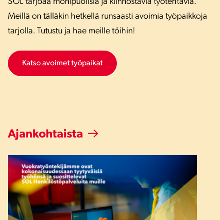
SOL tarjoaa monipuolisia ja kiinnostavia työtehtäviä.
Meillä on tälläkin hetkellä runsaasti avoimia työpaikkoja
tarjolla. Tutustu ja hae meille töihin!
Katso avoimet työpaikat
Ajankohtaista